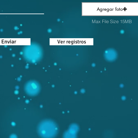
Agregar foto
Max File Size 15MB
Enviar
Ver registros